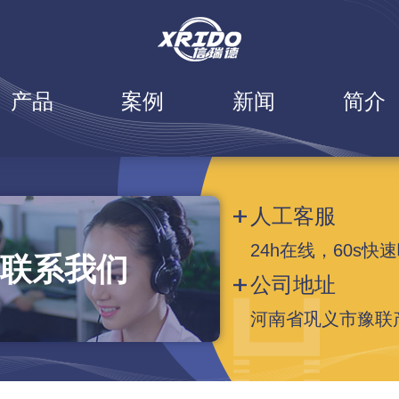
产品
案例
新闻
简介
人工客服
24h在线，60s快
联系我们
公司地址
河南省巩义市豫联