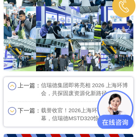
上一篇：
信瑞德集团即将亮相 2026 上海环博
会，共探固废资源化新路径
下一篇：
载誉收官！2026上海环博会圆满闭
幕，信瑞德MSTD320惊艳全场！