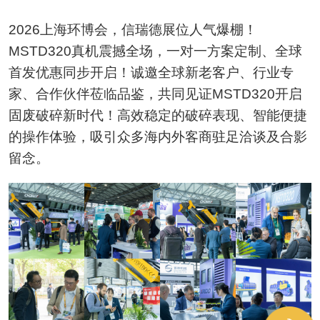
2026上海环博会，信瑞德展位人气爆棚！
MSTD320真机震撼全场，一对一方案定制、全球
首发优惠同步开启！诚邀全球新老客户、行业专
家、合作伙伴莅临品鉴，共同见证MSTD320开启
固废破碎新时代！高效稳定的破碎表现、智能便捷
的操作体验，吸引众多海内外客商驻足洽谈及合影
留念。