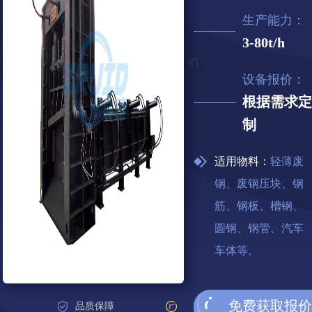
生产能力：
3-80t/h
们
设备报价：
根据需求定
制
适用物料：
轻薄废
钢、废钢压块、钢
筋、钢板、槽钢、
圆钢、钢管、汽车
车体等。
免费获取报价
品质保障