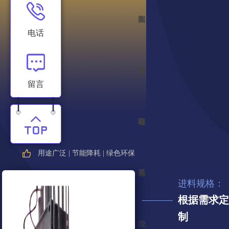
案
闻
售
电话
例
中
后
公
留言
心
服
司
联
用途广泛 | 节能降耗 | 绿色环保
务
简
系
进料规格：
根据需求定
制
介
我