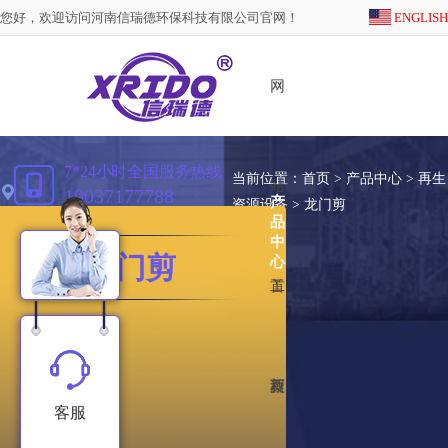
您好，欢迎访问河南信瑞德环保科技有限公司官网！
ENGLISH
网
7*24小时全国服务热线
当前位置：
首页
>
产品中心
>
再生
站
19037177788
产
资源设备
> 龙门剪
品
中
龙门剪
心
首
工
页
程
新
客服