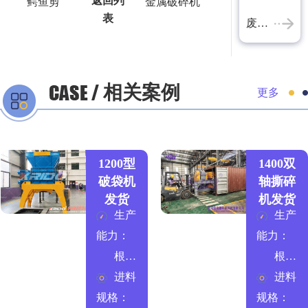
返回列
鳄鱼剪
金属破碎机
表
废铝破碎机
相关案例
更多
1200型
1400双
破袋机
轴撕碎
发货
机发货
生产
生产
能力：
能力：
根据需求定制
根据需求定制
进料
进料
规格：
规格：