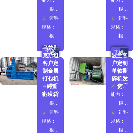
能力：
能力：
根据需求定制
根据需求定制
进料
进料
规格：
规格：
根据需求定制
根据需求定制
乌兹别
了解
了解
克斯坦
波兰客
客户定
户定制
详情
详情
制金属
单轴撕
打包机
碎机发
生产
生产
+鳄鱼
货
剪发货
能力：
能力：
根据需求定制
根据需求定制
进料
进料
规格：
规格：
根据需求定制
根据需求定制