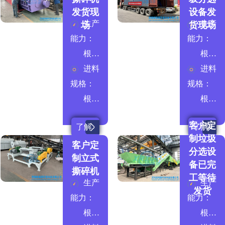
发货现
设备发
生产
生产
场
货现场
能力：
能力：
根据需求定制
根据需求定制
进料
进料
规格：
规格：
根据需求定制
根据需求定制
客户定
了解
了解
制垃圾
客户定
详情
详情
分选设
制立式
备已完
撕碎机
工等待
生产
生产
发货
能力：
能力：
根据需求定制
根据需求定制