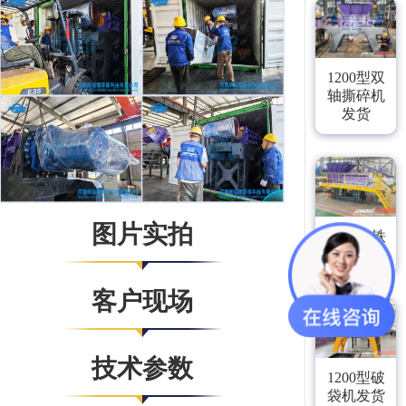
1200型双
轴撕碎机
发货
图片实拍
300T生铁
破发货
客户现场
技术参数
1200型破
袋机发货