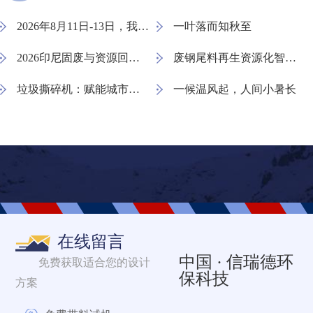
2026年8月11日-13日，我们印尼会展见
一叶落而知秋至
2026印尼固废与资源回收展览会 Indo Waste 2026，我们不见不散
废钢尾料再生资源化智能分选线
垃圾撕碎机：赋能城市固废资源化高效处理
一候温风起，人间小暑长
在线留言
中国 · 信瑞德环
免费获取适合您的设计
保科技
方案