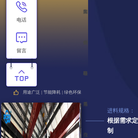
案
闻
售
电话
例
中
后
公
留言
心
服
司
联
用途广泛 | 节能降耗 | 绿色环保
务
简
系
进料规格：
根据需求定
制
介
我