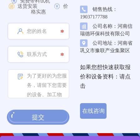
免费带料试机
送货安装
价
销售热线：
格实惠
19037177788
公司名称：河南信
瑞德环保科技有限公司
公司地址：河南省
巩义市豫联产业集聚区
如果您想快速获取报
价和设备资料：请点
击
在线咨询