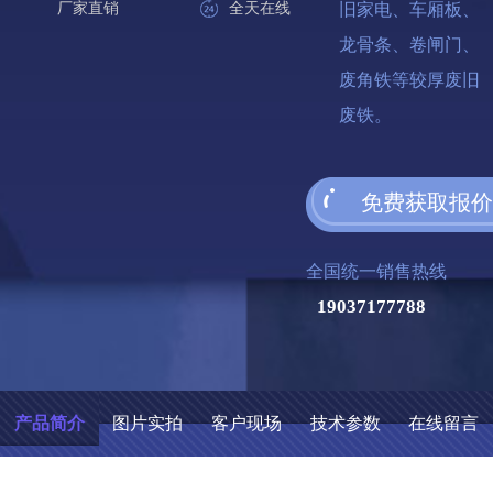
旧家电、车厢板、
厂家直销
全天在线
龙骨条、卷闸门、
废角铁等较厚废旧
废铁。
免费获取报价
全国统一销售热线
19037177788
产品简介
图片实拍
客户现场
技术参数
在线留言