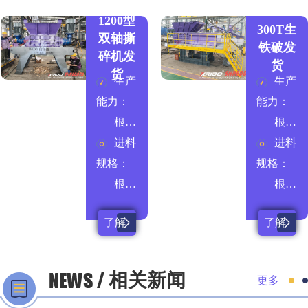
1200型
300T生
双轴撕
铁破发
碎机发
货
货
生产
生产
能力：
能力：
根据需求定制
根据需求定制
进料
进料
规格：
规格：
根据需求定制
根据需求定制
了解
了解
详情
详情
相关新闻
更多