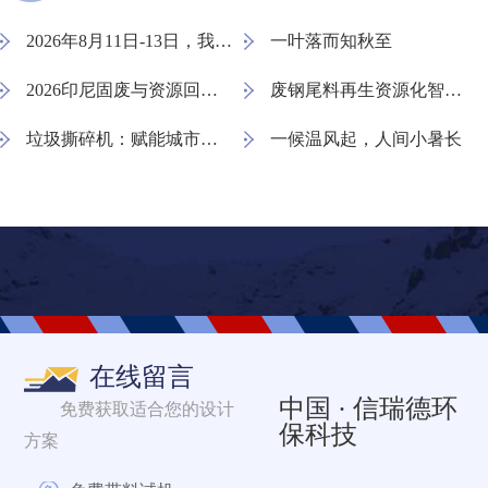
2026年8月11日-13日，我们印尼会展见
一叶落而知秋至
2026印尼固废与资源回收展览会 Indo Waste 2026，我们不见不散
废钢尾料再生资源化智能分选线
垃圾撕碎机：赋能城市固废资源化高效处理
一候温风起，人间小暑长
在线留言
中国 · 信瑞德环
免费获取适合您的设计
保科技
方案