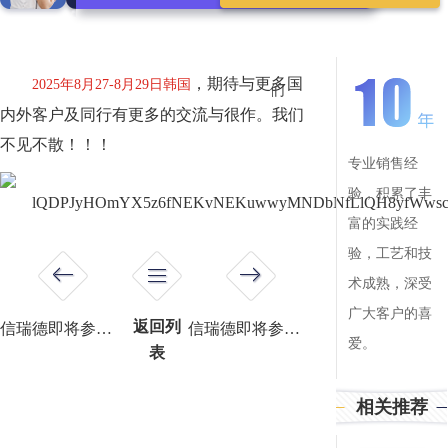
19037177788
题，可随时拨打
：
，期待与更多国
2025年8月27-8月29日韩国
们
内外客户及同行有更多的交流与很作。我们
不见不散！！！
专业销售经
验，积累了丰
富的实践经
验，工艺和技
术成熟，深受
广大客户的喜
返回列
信瑞德即将参加第十五届印尼固废展
信瑞德即将参加2025年沙特再生资源及固废处理展览会
爱。
表
相关推荐