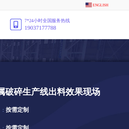
ENGLISH
7*24小时全国服务热线
19037177788
金属破碎生产线出料效果现场
按需定制
力：
按需定制
格：