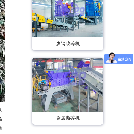
废钢破碎机
从
金属撕碎机
输
物