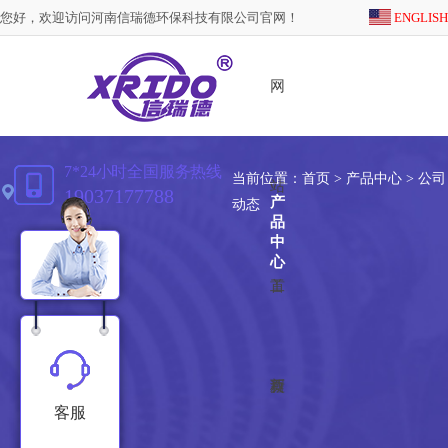
您好，欢迎访问河南信瑞德环保科技有限公司官网！
ENGLISH
网
7*24小时全国服务热线
当前位置：
首页
>
产品中心
> 公司
站
19037177788
产
动态
品
中
心
首
工
页
程
新
客服