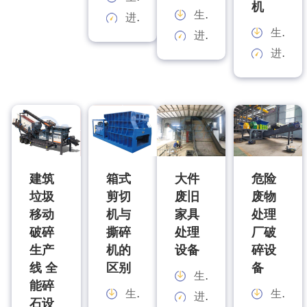
机
生产能力：
进料规格：
生产能力：
进料规格：
进料规格：
建筑
箱式
大件
危险
垃圾
剪切
废旧
废物
移动
机与
家具
处理
破碎
撕碎
处理
厂破
生产
机的
设备
碎设
线 全
区别
备
生产能力：
能碎
生产能力：
生产能力：
进料规格：
石设