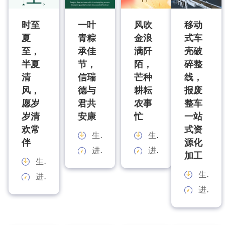
时至
一叶
风吹
移动
夏
青粽
金浪
式车
至，
承佳
满阡
壳破
半夏
节，
陌，
碎整
清
信瑞
芒种
线，
风，
德与
耕耘
报废
愿岁
君共
农事
整车
岁清
安康
忙
一站
欢常
式资
生产能力：
生产能力：
伴
源化
进料规格：
进料规格：
加工
生产能力：
生产能力：
进料规格：
进料规格：