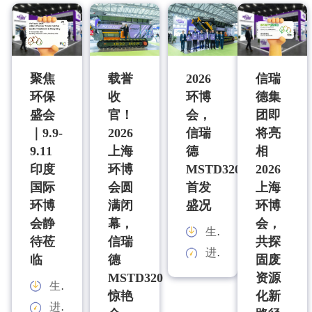
聚焦
载誉
2026
信瑞
环保
收
环博
德集
盛会
官！
会，
团即
｜9.9-
2026
信瑞
将亮
9.11
上海
德
相
印度
环博
MSTD320
2026
国际
会圆
首发
上海
环博
满闭
盛况
环博
会静
幕，
会，
生产能力：
待莅
信瑞
共探
进料规格：
临
德
固废
MSTD320
资源
生产能力：
惊艳
化新
进料规格：