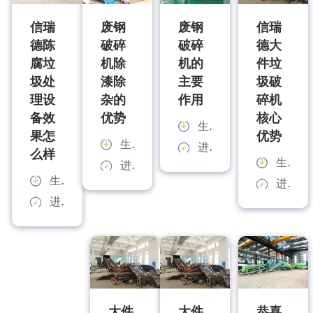
信瑞
废钢
废钢
信瑞
德陈
破碎
破碎
德大
腐垃
机除
机的
件垃
圾处
漆除
主要
圾破
理设
杂的
作用
碎机
备效
优势
核心
生产能力：
果怎
优势
生产能力：
进料规格：
么样
生产能力：
进料规格：
生产能力：
进料规格：
进料规格：
大件
大件
恭喜