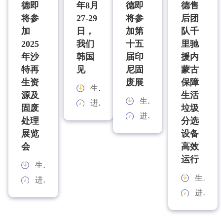
德即
年8月
德即
德售
将参
27-29
将参
后团
加
日，
加第
队千
2025
我们
十五
里驰
年沙
韩国
届印
援内
特再
见
尼固
蒙古
生资
废展
保障
生产能力：
源及
生活
生产能力：
进料规格：
固废
垃圾
进料规格：
处理
分选
展览
设备
会
高效
运行
生产能力：
生产能力：
进料规格：
进料规格：