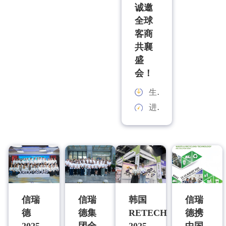
诚邀
全球
客商
共襄
盛
会！
生产能力：
进料规格：
信瑞
信瑞
韩国
信瑞
德
德集
RETECH
德携
2025
团全
2025
中国