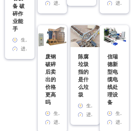
进料规格：
进料规格：
备 破
碎作
业能
手
生产能力：
进料规格：
废钢
陈腐
信瑞
破碎
垃圾
德新
后卖
指的
型电
出的
是什
缆电
价格
么垃
线处
更高
圾
理设
吗
备
生产能力：
生产能力：
生产能力：
进料规格：
进料规格：
进料规格：