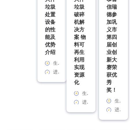
垃圾
垃圾
信瑞
处置
破碎
德参
设备
机解
加巩
的性
决方
义市
能及
案 物
第四
优势
料可
届创
介绍
再生
业创
利用
新大
生产能力：
实现
赛荣
进料规格：
资源
获优
化
秀
奖！
生产能力：
生产能力：
进料规格：
进料规格：