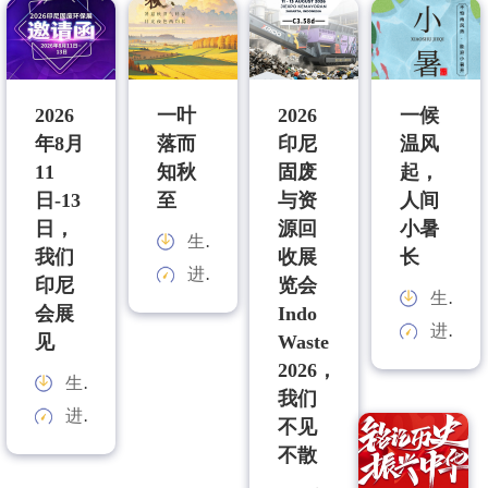
2026
一叶
2026
一候
年8月
落而
印尼
温风
11
知秋
固废
起，
日-13
至
与资
人间
日，
源回
小暑
生产能力：
我们
收展
长
进料规格：
印尼
览会
生产能力：
会展
Indo
进料规格：
见
Waste
2026，
生产能力：
我们
进料规格：
不见
不散