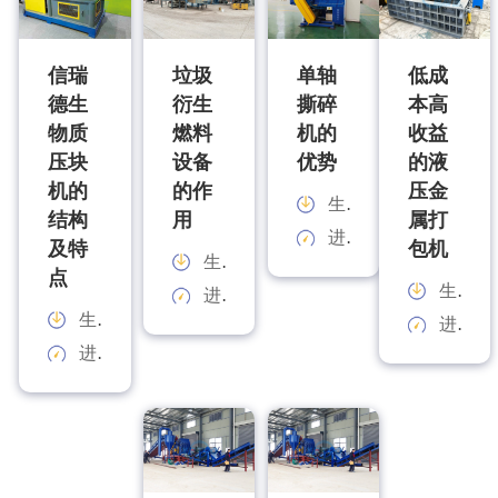
信瑞
垃圾
单轴
低成
德生
衍生
撕碎
本高
物质
燃料
机的
收益
压块
设备
优势
的液
机的
的作
压金
生产能力：
结构
用
属打
进料规格：
及特
包机
生产能力：
点
生产能力：
进料规格：
生产能力：
进料规格：
进料规格：