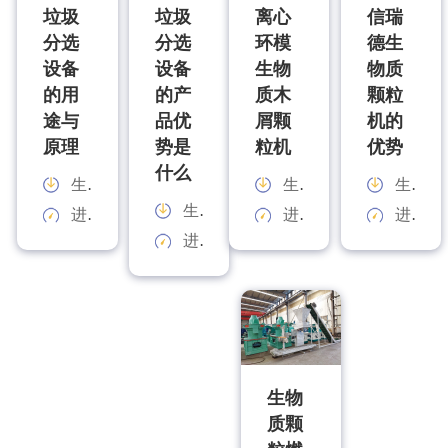
垃圾
垃圾
离心
信瑞
分选
分选
环模
德生
设备
设备
生物
物质
的用
的产
质木
颗粒
途与
品优
屑颗
机的
原理
势是
粒机
优势
什么
生产能力：
生产能力：
生产能力：
生产能力：
进料规格：
进料规格：
进料规格：
进料规格：
生物
质颗