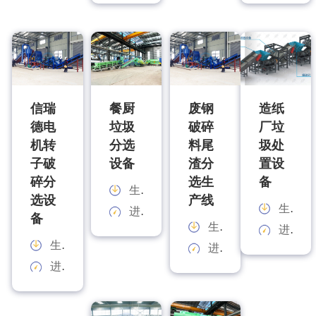
信瑞
餐厨
废钢
造纸
德电
垃圾
破碎
厂垃
机转
分选
料尾
圾处
子破
设备
渣分
置设
碎分
选生
备
生产能力：
选设
产线
生产能力：
进料规格：
备
生产能力：
进料规格：
生产能力：
进料规格：
进料规格：