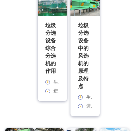
垃圾
垃圾
分选
分选
设备
设备
综合
中的
分选
风选
机的
机的
作用
原理
及特
生产能力：
点
进料规格：
生产能力：
进料规格：