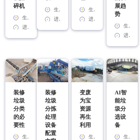
碎机
展趋
生产能力：
生产能力：
势
生产能力：
进料规格：
进料规格：
生产能力：
进料规格：
进料规格：
装修
装修
变废
AI智
垃圾
垃圾
为宝
能垃
分类
分拣
资源
圾分
的必
处理
再生
选设
要性
设备
利用
备
配置
生产能力：
生产能力：
生产能力：