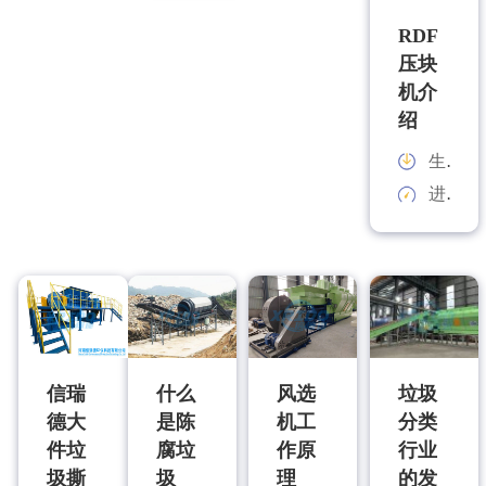
RDF
压块
机介
绍
生产能力：
进料规格：
信瑞
什么
风选
垃圾
德大
是陈
机工
分类
件垃
腐垃
作原
行业
圾撕
圾
理
的发