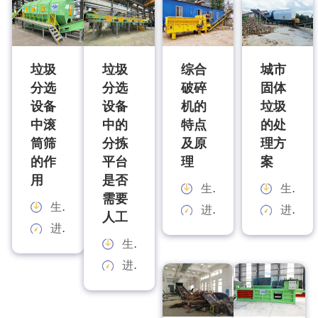
垃圾
垃圾
综合
城市
分选
分选
破碎
固体
设备
设备
机的
垃圾
中滚
中的
特点
的处
筒筛
分拣
及原
理方
的作
平台
理
案
用
是否
生产能力：
生产能力：
需要
生产能力：
进料规格：
进料规格：
人工
进料规格：
生产能力：
进料规格：