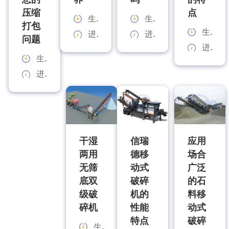
压缩
点
生产能力：
生产能力：
打包
生产能力：
进料规格：
进料规格：
问题
进料规格：
生产能力：
进料规格：
干湿
信瑞
应用
两用
德移
场合
无筛
动式
广泛
底双
破碎
的石
级破
机的
料移
碎机
性能
动式
特点
破碎
生产能力：