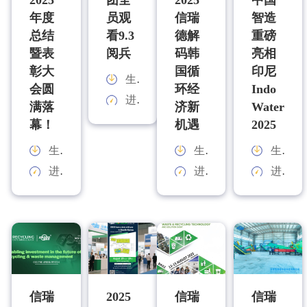
年度
员观
信瑞
智造
总结
看9.3
德解
重磅
暨表
阅兵
码韩
亮相
彰大
国循
印尼
生产能力：
会圆
环经
Indo
进料规格：
满落
济新
Water
幕！
机遇
2025
生产能力：
生产能力：
生产能力：
进料规格：
进料规格：
进料规格：
信瑞
2025
信瑞
信瑞