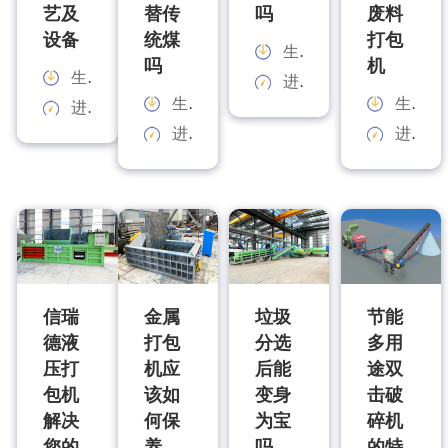
艺及
替传
吗
废料
设备
统煤
打包
生产能力：
吗
机
生产能力：
进料规格：
生产能力：
生产能力：
进料规格：
进料规格：
进料规格：
信瑞
金属
垃圾
节能
德液
打包
分选
多用
压打
机应
后能
途双
包机
该如
变身
击破
解决
何保
为宝
碎机
您的
养
吗
的特