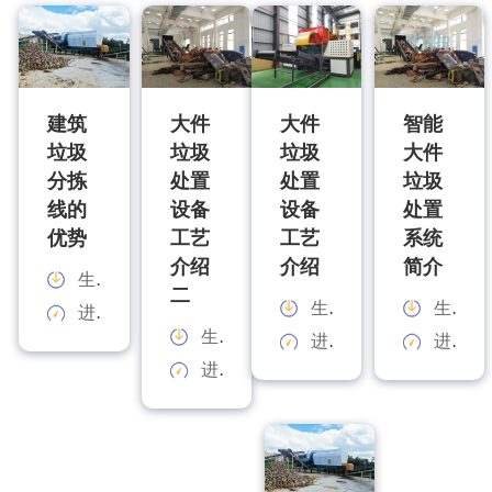
建筑
大件
大件
智能
垃圾
垃圾
垃圾
大件
分拣
处置
处置
垃圾
线的
设备
设备
处置
优势
工艺
工艺
系统
介绍
介绍
简介
生产能力：
二
生产能力：
生产能力：
进料规格：
生产能力：
进料规格：
进料规格：
进料规格：