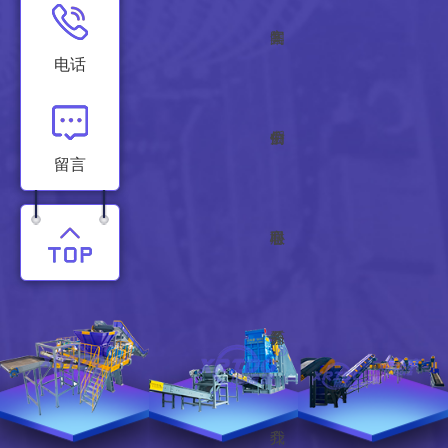
案
闻
售
电话
例
中
后
公
留言
心
服
司
联
务
简
系
介
我