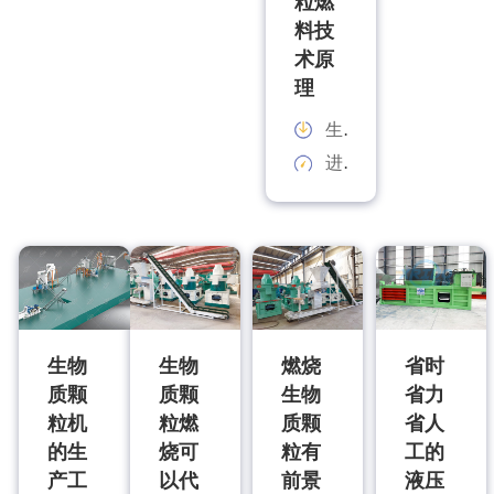
粒燃
料技
术原
理
生产能力：
进料规格：
生物
生物
燃烧
省时
质颗
质颗
生物
省力
粒机
粒燃
质颗
省人
的生
烧可
粒有
工的
产工
以代
前景
液压