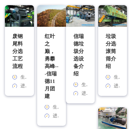
废钢
红叶
信瑞
垃圾
尾料
之
德垃
分选
分选
巅，
圾分
滚筒
工艺
勇攀
选设
筛介
流程
高峰--
备介
绍
-信瑞
绍
生产能力：
生产能力：
德11
生产能力：
进料规格：
进料规格：
月团
进料规格：
建
生产能力：
进料规格：