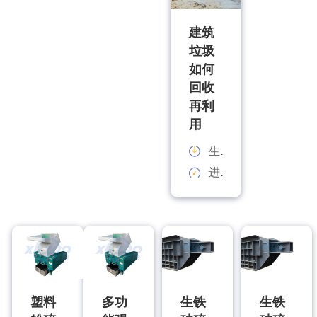
建筑
垃圾
如何
回收
再利
用
生产能力：
进料规格：
塑料
多功
生铁
生铁