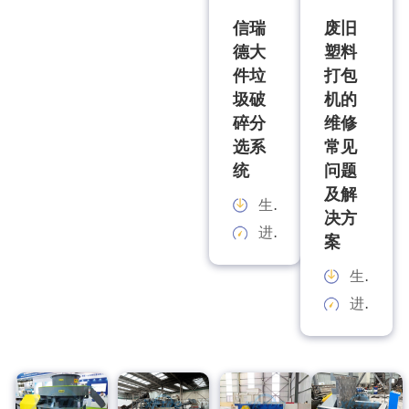
信瑞
废旧
德大
塑料
件垃
打包
圾破
机的
碎分
维修
选系
常见
统
问题
及解
生产能力：
决方
进料规格：
案
生产能力：
进料规格：