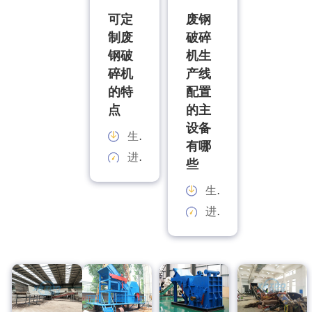
可定
废钢
制废
破碎
钢破
机生
碎机
产线
的特
配置
点
的主
设备
生产能力：
有哪
进料规格：
些
生产能力：
进料规格：