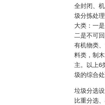
全封闭、机
圾分拣处理
大类：一是
二是不可回
有机物类、
料类，制木
主。以上6
圾的综合处
垃圾分选设
比重分选、