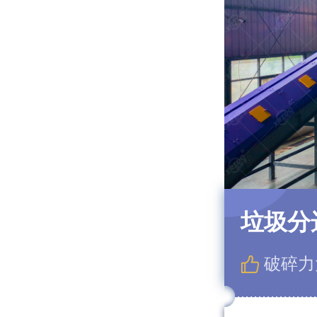
垃圾分
破碎力大