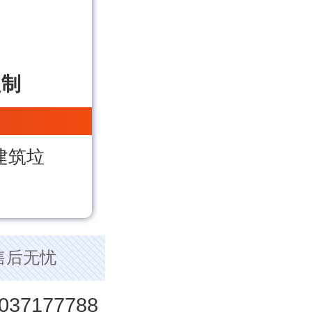
：
定制
建筑垃
售后无忧
037177788