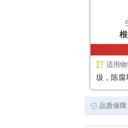
根
适用物
圾，陈腐
品质保障